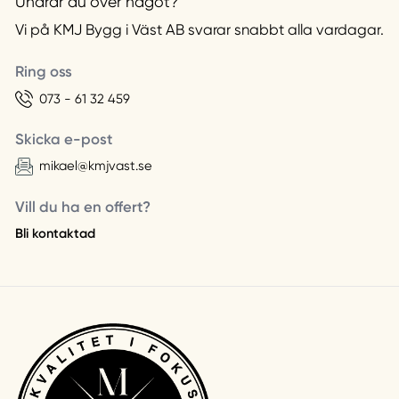
Undrar du över något?
Vi på KMJ Bygg i Väst AB svarar snabbt alla vardagar.
Ring oss
073 - 61 32 459
Skicka e-post
mikael@kmjvast.se
Vill du ha en offert?
Bli kontaktad