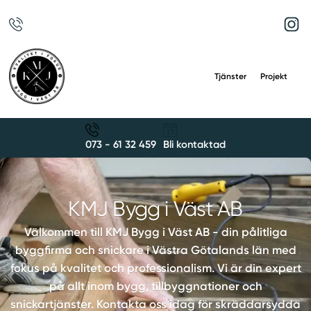
Tjänster
Projekt
073 - 61 32 459
Bli kontaktad
KMJ Bygg i Väst AB
Välkommen till KMJ Bygg i Väst AB - din pålitliga
byggfirma och snickare i Västra Götalands län med
fokus på kvalitet och professionalism. Vi är din expert
på allt inom bygg, tillbyggnationer och
snickartjänster. Kontakta oss idag för skräddarsydda